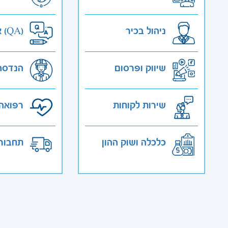
ניהול בכיר
אבטחת איכות (QA)
שיווק ופרסום
הנדסה
שירות לקוחות
רפואה 
כלכלה ושוק ההון
תחבורה