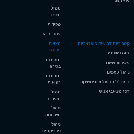
צור קשר
מנהל
משרד
פקידות
עוזר מנהל
קטגוריות דרושים פופלאריות
הצעות
עבודה
גיוס והשמה
מזכירות
מכירות שטח
בכירה
ניהול כספים
מזכירות
סמנכ"ל תפעול ולוגיסטיקה
רפואית
רכז משאבי אנוש
מנהל
מכירות
ניהול
חשבונות
ניהול
פרוייקטים