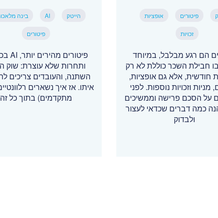
ק
פיטורים
אופציות
הייטק
AI
בינה מלאכו
זכויות
פיטורים
ים הם רגע מבלבל, במיוחד
פיטורים מהי
ו חבילת השכר כוללת לא רק
ותחרות שלא עוצרת: שוק הה
 חודשית, אלא גם אופציות,
השתנה, והעובדים צריכים ל
, מניות וזכויות נוספות. לפני
איתו. אז איך נשארים רלוונטיים
 על הסכם פרישה וממשיכים
מתקדמים) בתוך כל זה
נה כמה דברים שכדאי לעצור
ולבדוק