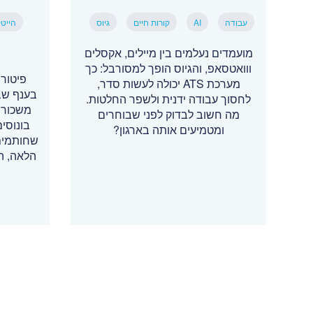
עבודה
AI
קורות חיים
גיוס
הייט
מועמדים נעלמים בין מיילים, אקסלים
ווואטסאפ, והגיוס הופך למסורבל: כך
פיטור
מערכת ATS יכולה לעשות סדר,
בענף שב
לחסוך עבודה ידנית ולשפר החלטות.
משכורת
מה חשוב לבדוק לפני שבוחרים
בונוסים
ומטמיעים אותה בארגון?
שחותמים
הלאה, ה