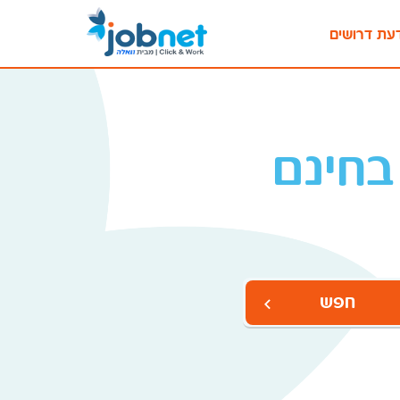
עת דרושים
בחינם
חפש