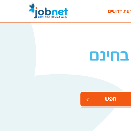
עת דרושים
בחינם
חפש