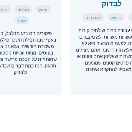
לבדוק
הייטק
פיטורים
אופצי
דרושים
קורות חיים
זכויות
עבודה רבים שולחים קורות
פיטורים הם רגע מבלבל, במ
עשרות משרות ולא מקבלים
בענף שבו חבילת השכר כוללת
. לפעמים הבעיה היא לא
משכורת חודשית, אלא גם אופ
, אלא הדרך שבה אתם מציגים
בונוסים, מניות וזכויות נוספות
משרות שאליהן אתם פונים או
שחותמים על הסכם פרישה ומ
 פרטים קטנים שמונעים
הלאה, הנה כמה דברים שכדאי
עסיק להתקדם איתכם
ולבדוק