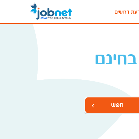
עת דרושים
בחינם
חפש