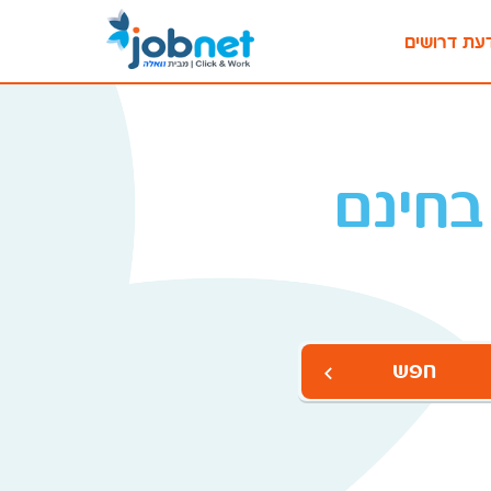
עת דרושים
בחינם
חפש