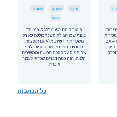
רות
הייטק
פיטורים
אופציות
זכויות
ציבות
פיטורים הם רגע מבלבל, במיוחד
כירות,
בענף שבו חבילת השכר כוללת לא רק
– וגם
משכורת חודשית, אלא גם אופציות,
תפקיד
בונוסים, מניות וזכויות נוספות. לפני
תקדם
שחותמים על הסכם פרישה וממשיכים
הלאה, הנה כמה דברים שכדאי לעצור
ולבדוק
כל הכתבות