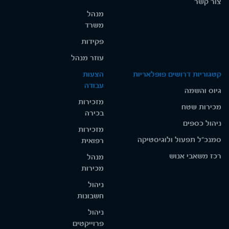
צור קשר
מנהל
משרד
פקידות
עוזר מנהל
קטגוריות דרושים פופלאריות
הצעות
עבודה
גיוס והשמה
מזכירות
מכירות שטח
בכירה
ניהול כספים
מזכירות
סמנכ"ל תפעול ולוגיסטיקה
רפואית
רכז משאבי אנוש
מנהל
מכירות
ניהול
חשבונות
ניהול
פרוייקטים