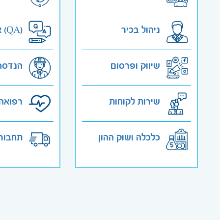
ניהול בכיר
אבטחת איכות (QA)
שיווק ופרסום
הנדסה
שירות לקוחות
רפואה 
כלכלה ושוק ההון
תחבורה