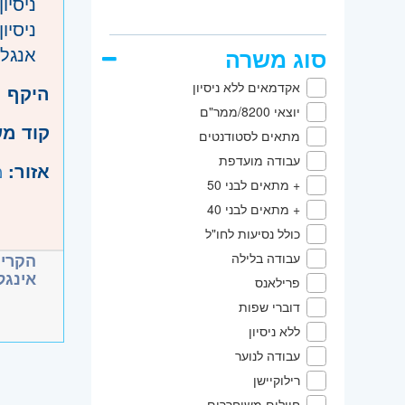
ניסיו
ניסיו
אנגלי
סוג משרה
אקדמאים ללא ניסיון
היקף 
יוצאי 8200/ממר"ם
קוד מ
מתאים לסטודנטים
עבודה מועדפת
אזור:
מ
+ מתאים לבני 50
+ מתאים לבני 40
כולל נסיעות לחו"ל
הקריי
עבודה בלילה
אינגל
פרילאנס
דוברי שפות
ללא ניסיון
עבודה לנוער
רילוקיישן
חיילים משוחררים