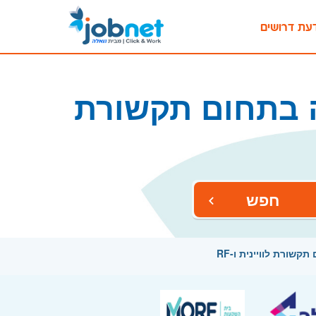
עת דרושים
 בתחום תקשורת
חפש
ורת לוויינית ו-RF