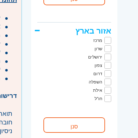
ל
א
אזור בארץ
מ
מרכז
ל
שרון
ע
ירושלים
נ
צפון
י
דרום
ה
השפלה
אילת
דרישות
חו"ל
תואר 
לפחות 5 שנות ניסיון בהנדסת מערכת בתחום תקשורת לוויינית ו/או RF – 
ניסיו