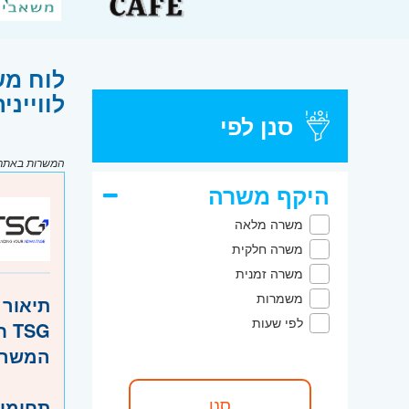
לוח מש
לוויינית 
סנן לפי
המשרות באתר מ
היקף משרה
משרה מלאה
משרה חלקית
משרה זמנית
משמרות
תיאור 
לפי שעות
TSG חברת הייטק בטחונית מגייסת מהנדס/ת מערכת מנוסה בתחום תקשורת לוויינית ו-RF
המשרה
תחומי 