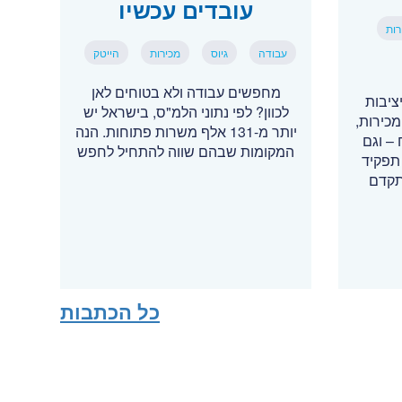
עובדים עכשיו
רות
עבודה
גיוס
מכירות
הייטק
מחפשים עבודה ולא בטוחים לאן
ציבות
לכוון? לפי נתוני הלמ"ס, בישראל יש
כירות,
יותר מ-131 אלף משרות פתוחות. הנה
– וגם
המקומות שבהם שווה להתחיל לחפש
תפקיד
תקדם
כל הכתבות