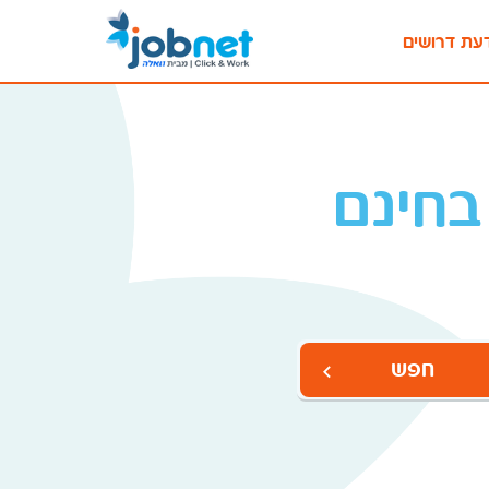
עת דרושים
בחינם
חפש