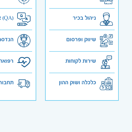
ניהול בכיר
אבטחת איכות (QA)
שיווק ופרסום
הנדסה
שירות לקוחות
רפואה 
כלכלה ושוק ההון
תחבורה