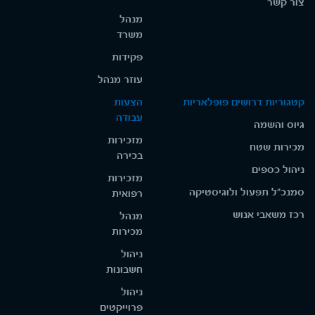
צור קשר
מנהל
משרד
פקידות
עוזר מנהל
קטגוריות דרושים פופלאריות
הצעות
עבודה
גיוס והשמה
מזכירות
מכירות שטח
בכירה
ניהול כספים
מזכירות
סמנכ"ל תפעול ולוגיסטיקה
רפואית
רכז משאבי אנוש
מנהל
מכירות
ניהול
חשבונות
ניהול
פרוייקטים