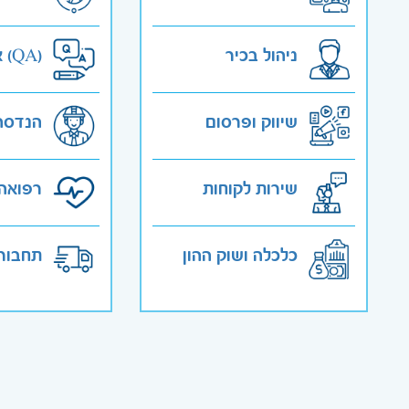
ניהול בכיר
אבטחת איכות (QA)
שיווק ופרסום
הנדסה
שירות לקוחות
רפואה 
כלכלה ושוק ההון
תחבורה