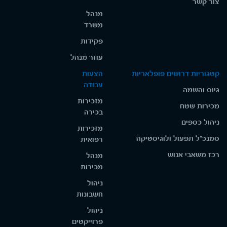
צור קשר
מנהל
משרד
פקידות
עוזר מנהל
קטגוריות דרושים פופלאריות
הצעות
עבודה
גיוס והשמה
מזכירות
מכירות שטח
בכירה
ניהול כספים
מזכירות
סמנכ"ל תפעול ולוגיסטיקה
רפואית
רכז משאבי אנוש
מנהל
מכירות
ניהול
חשבונות
ניהול
פרוייקטים