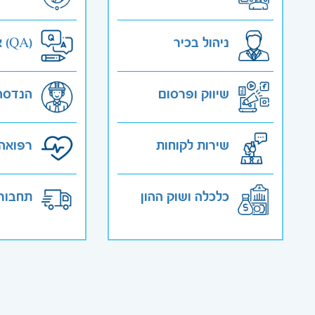
ניהול בכיר
אבטחת איכות (QA)
שיווק ופרסום
הנדסה
שירות לקוחות
רפואה 
כלכלה ושוק ההון
תחבורה