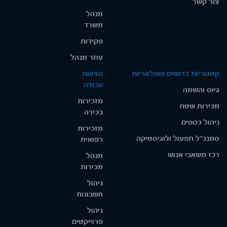
צור קשר
מנהל
משרד
פקידות
עוזר מנהל
קטגוריות דרושים פופלאריות
הצעות
עבודה
גיוס והשמה
מזכירות
מכירות שטח
בכירה
ניהול כספים
מזכירות
סמנכ"ל תפעול ולוגיסטיקה
רפואית
רכז משאבי אנוש
מנהל
מכירות
ניהול
חשבונות
ניהול
פרוייקטים