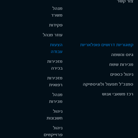
צור קשר
מנהל
משרד
פקידות
עוזר מנהל
קטגוריות דרושים פופלאריות
הצעות
עבודה
גיוס והשמה
מזכירות
מכירות שטח
בכירה
ניהול כספים
מזכירות
סמנכ"ל תפעול ולוגיסטיקה
רפואית
רכז משאבי אנוש
מנהל
מכירות
ניהול
חשבונות
ניהול
פרוייקטים