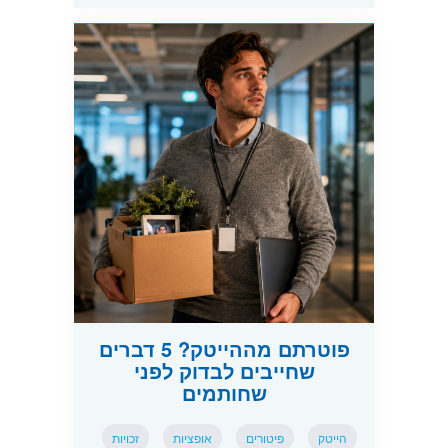
פוטרתם מההייטק? 5 דברים
שחייבים לבדוק לפני
שחותמים
הייטק
פיטורים
אופציות
זכויות