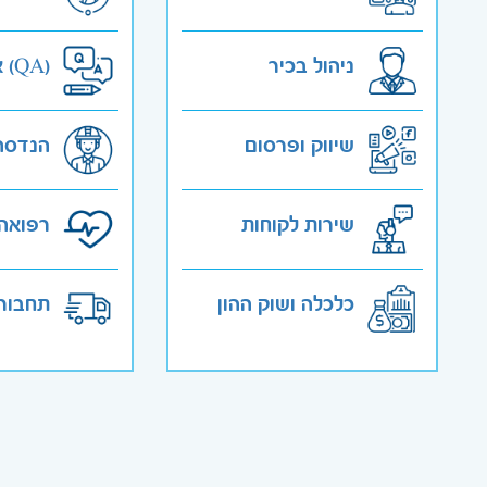
ניהול בכיר
אבטחת איכות (QA)
שיווק ופרסום
הנדסה
שירות לקוחות
רפואה 
כלכלה ושוק ההון
תחבורה