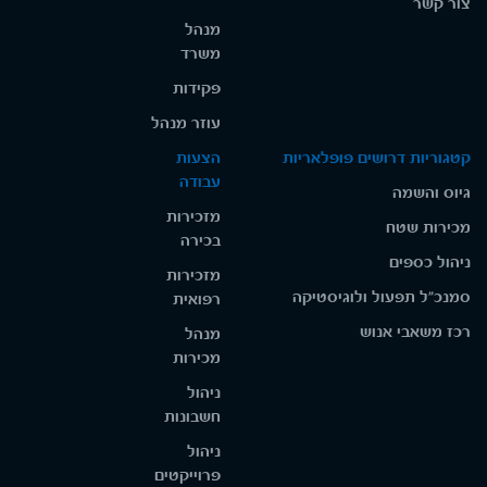
צור קשר
מנהל
משרד
פקידות
עוזר מנהל
קטגוריות דרושים פופלאריות
הצעות
עבודה
גיוס והשמה
מזכירות
מכירות שטח
בכירה
ניהול כספים
מזכירות
סמנכ"ל תפעול ולוגיסטיקה
רפואית
רכז משאבי אנוש
מנהל
מכירות
ניהול
חשבונות
ניהול
פרוייקטים