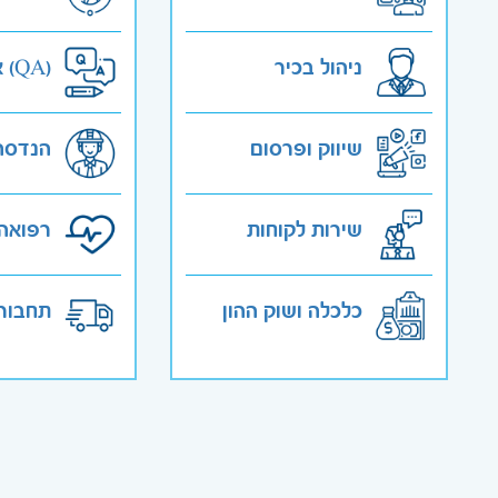
ניהול בכיר
אבטחת איכות (QA)
שיווק ופרסום
הנדסה
שירות לקוחות
רפואה 
כלכלה ושוק ההון
תחבורה