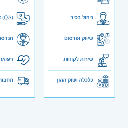
ניהול בכיר
אבטחת איכות (QA)
שיווק ופרסום
הנדסה
שירות לקוחות
רפואה 
כלכלה ושוק ההון
תחבורה