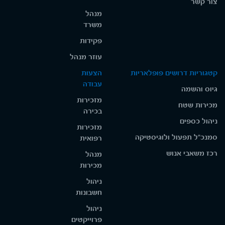
צור קשר
מנהל
משרד
פקידות
עוזר מנהל
קטגוריות דרושים פופלאריות
הצעות
עבודה
גיוס והשמה
מזכירות
מכירות שטח
בכירה
ניהול כספים
מזכירות
סמנכ"ל תפעול ולוגיסטיקה
רפואית
רכז משאבי אנוש
מנהל
מכירות
ניהול
חשבונות
ניהול
פרוייקטים