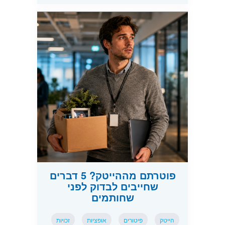
פוטרתם מההייטק? 5 דברים
שחייבים לבדוק לפני
שחותמים
הייטק
פיטורים
אופציות
זכויות