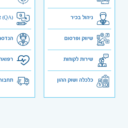
ניהול בכיר
אבטחת איכות (QA)
שיווק ופרסום
הנדסה
שירות לקוחות
רפואה 
כלכלה ושוק ההון
תחבורה