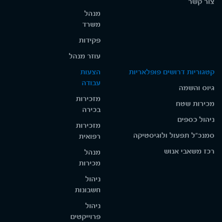
צור קשר
מנהל
משרד
פקידות
עוזר מנהל
קטגוריות דרושים פופלאריות
הצעות
עבודה
גיוס והשמה
מזכירות
מכירות שטח
בכירה
ניהול כספים
מזכירות
סמנכ"ל תפעול ולוגיסטיקה
רפואית
רכז משאבי אנוש
מנהל
מכירות
ניהול
חשבונות
ניהול
פרוייקטים