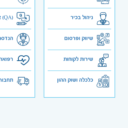
ניהול בכיר
אבטחת איכות (QA)
שיווק ופרסום
הנדסה
שירות לקוחות
רפואה 
כלכלה ושוק ההון
תחבורה