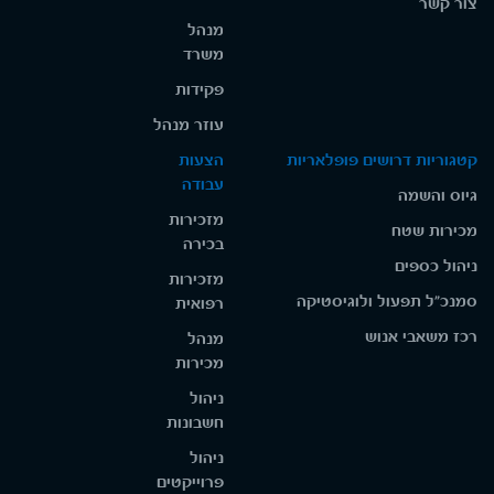
צור קשר
מנהל
משרד
פקידות
עוזר מנהל
קטגוריות דרושים פופלאריות
הצעות
עבודה
גיוס והשמה
מזכירות
מכירות שטח
בכירה
ניהול כספים
מזכירות
סמנכ"ל תפעול ולוגיסטיקה
רפואית
רכז משאבי אנוש
מנהל
מכירות
ניהול
חשבונות
ניהול
פרוייקטים