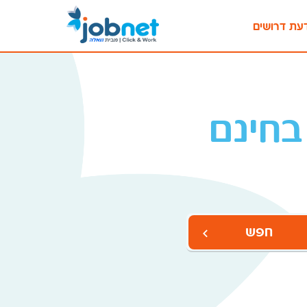
עת דרושים
בחינם
חפש