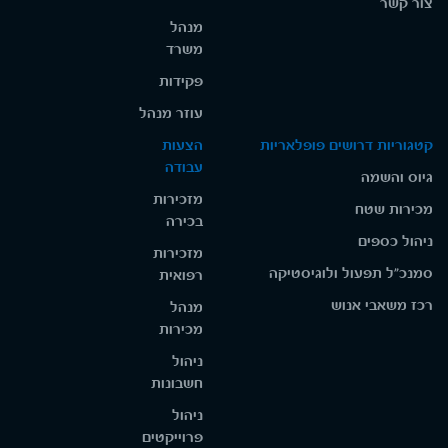
צור קשר
מנהל
משרד
פקידות
עוזר מנהל
קטגוריות דרושים פופלאריות
הצעות
עבודה
גיוס והשמה
מזכירות
מכירות שטח
בכירה
ניהול כספים
מזכירות
סמנכ"ל תפעול ולוגיסטיקה
רפואית
רכז משאבי אנוש
מנהל
מכירות
ניהול
חשבונות
ניהול
פרוייקטים