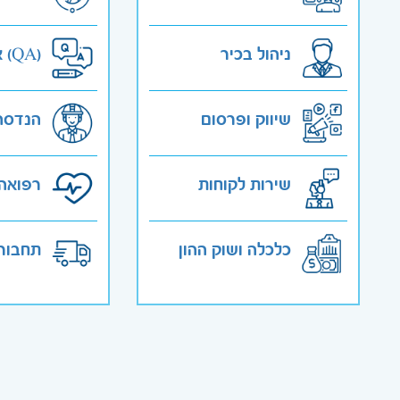
ניהול בכיר
אבטחת איכות (QA)
שיווק ופרסום
הנדסה
שירות לקוחות
רפואה 
כלכלה ושוק ההון
תחבורה