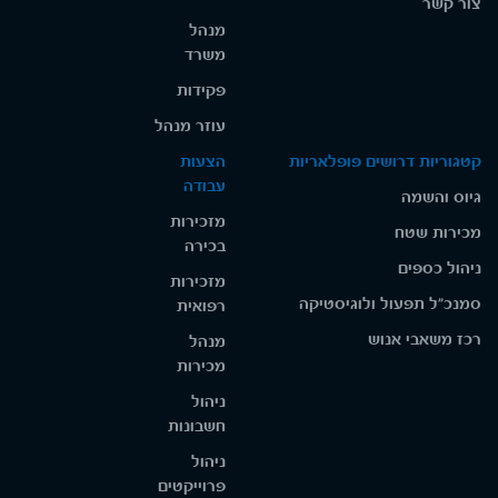
צור קשר
מנהל
משרד
פקידות
עוזר מנהל
קטגוריות דרושים פופלאריות
הצעות
עבודה
גיוס והשמה
מזכירות
מכירות שטח
בכירה
ניהול כספים
מזכירות
סמנכ"ל תפעול ולוגיסטיקה
רפואית
רכז משאבי אנוש
מנהל
מכירות
ניהול
חשבונות
ניהול
פרוייקטים