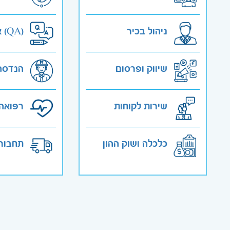
ניהול בכיר
אבטחת איכות (QA)
שיווק ופרסום
הנדסה
שירות לקוחות
רפואה 
כלכלה ושוק ההון
תחבורה