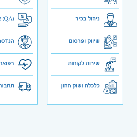
ניהול בכיר
אבטחת איכות (QA)
שיווק ופרסום
הנדסה
שירות לקוחות
רפואה 
כלכלה ושוק ההון
תחבורה