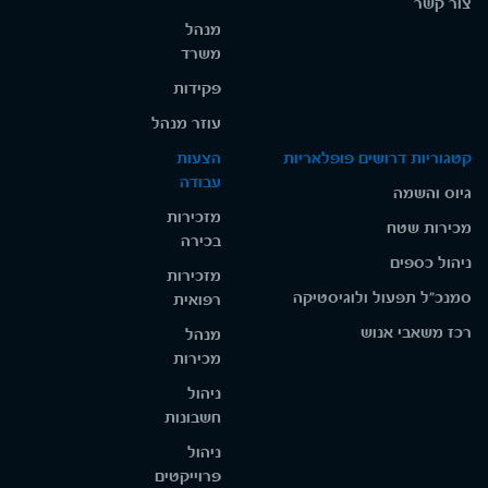
צור קשר
מנהל
משרד
פקידות
עוזר מנהל
קטגוריות דרושים פופלאריות
הצעות
עבודה
גיוס והשמה
מזכירות
מכירות שטח
בכירה
ניהול כספים
מזכירות
סמנכ"ל תפעול ולוגיסטיקה
רפואית
רכז משאבי אנוש
מנהל
מכירות
ניהול
חשבונות
ניהול
פרוייקטים