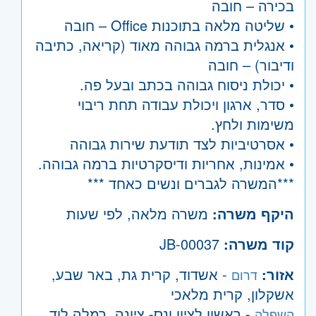
בכירה – חובה
• שליטה מלאה בתוכנות Office – חובה
• אנגלית ברמה גבוהה מאוד (קריאה, כתיבה
ודיבור) – חובה
• יכולת ניסוח גבוהה בכתב ובעל פה.
• סדר, ארגון ויכולת עבודה תחת ריבוי
משימות ולחץ.
• אסרטיביות לצד תודעת שירות גבוהה
• אמינות, אחריות ודיסקרטיות ברמה גבוהה.
***המשרה לגברים ונשים כאחד ***
היקף משרה:
משרה מלאה
,
לפי שעות
קוד משרה:
JB-00037
אזור:
- אשדוד, קרית גת, באר שבע,
דרום
אשקלון, קרית מלאכי
- ראשון לציון ונס- ציונה, רמלה לוד,
השפלה