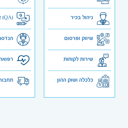
ניהול בכיר
אבטחת איכות (QA)
שיווק ופרסום
הנדסה
שירות לקוחות
רפואה 
כלכלה ושוק ההון
תחבורה