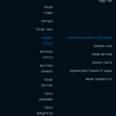
צור קשר
מנהל
משרד
פקידות
עוזר מנהל
קטגוריות דרושים פופלאריות
הצעות
עבודה
גיוס והשמה
מזכירות
מכירות שטח
בכירה
ניהול כספים
מזכירות
סמנכ"ל תפעול ולוגיסטיקה
רפואית
רכז משאבי אנוש
מנהל
מכירות
ניהול
חשבונות
ניהול
פרוייקטים