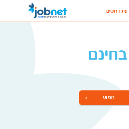
עת דרושים
בחינם
חפש