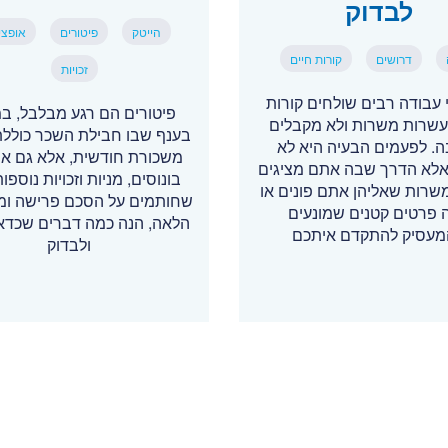
לבדוק
הייטק
פיטורים
אופצי
דרושים
קורות חיים
זכויות
עבודה רבים שולחים קורות
פיטורים הם רגע מבלבל, במ
עשרות משרות ולא מקבלים
בענף שבו חבילת השכר כוללת
. לפעמים הבעיה היא לא
משכורת חודשית, אלא גם אופ
, אלא הדרך שבה אתם מציגים
בונוסים, מניות וזכויות נוספות
משרות שאליהן אתם פונים או
שחותמים על הסכם פרישה ומ
 פרטים קטנים שמונעים
הלאה, הנה כמה דברים שכדאי
עסיק להתקדם איתכם
ולבדוק