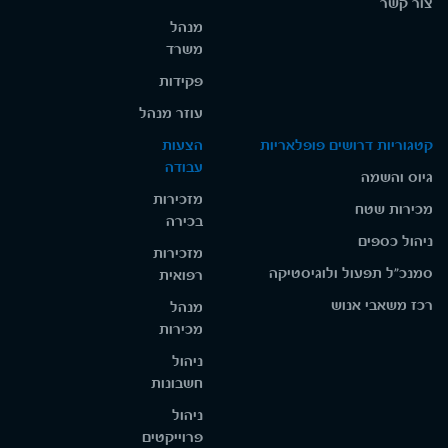
צור קשר
מנהל
משרד
פקידות
עוזר מנהל
קטגוריות דרושים פופלאריות
הצעות
עבודה
גיוס והשמה
מזכירות
מכירות שטח
בכירה
ניהול כספים
מזכירות
סמנכ"ל תפעול ולוגיסטיקה
רפואית
רכז משאבי אנוש
מנהל
מכירות
ניהול
חשבונות
ניהול
פרוייקטים