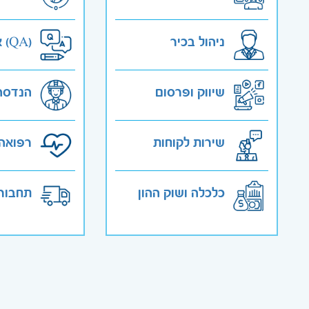
ניהול בכיר
אבטחת איכות (QA)
שיווק ופרסום
הנדסה
שירות לקוחות
רפואה 
כלכלה ושוק ההון
תחבורה