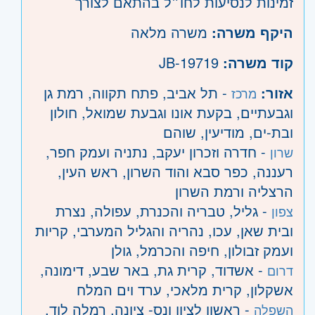
זמינות לנסיעות לחו״ל בהתאם לצורך
היקף משרה:
משרה מלאה
קוד משרה:
JB-19719
אזור:
- תל אביב, פתח תקווה, רמת גן
מרכז
וגבעתיים, בקעת אונו וגבעת שמואל, חולון
ובת-ים, מודיעין, שוהם
- חדרה וזכרון יעקב, נתניה ועמק חפר,
שרון
רעננה, כפר סבא והוד השרון, ראש העין,
הרצליה ורמת השרון
- גליל, טבריה והכנרת, עפולה, נצרת
צפון
ובית שאן, עכו, נהריה והגליל המערבי, קריות
ועמק זבולון, חיפה והכרמל, גולן
- אשדוד, קרית גת, באר שבע, דימונה,
דרום
אשקלון, קרית מלאכי, ערד וים המלח
- ראשון לציון ונס- ציונה, רמלה לוד,
השפלה