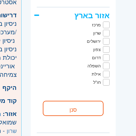
אסטרטג
אזור בארץ
דרישות
מרכז
/מערכות
שרון
ניסיון קודם ש
ירושלים
ניסיון
צפון
יכולת 
דרום
אוריינ
השפלה
צמיחה
אילת
חו"ל
היקף 
קוד מ
אזור:
מ
שמואל, 
- ח
שרון