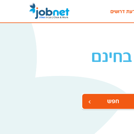
עת דרושים
בחינם
חפש