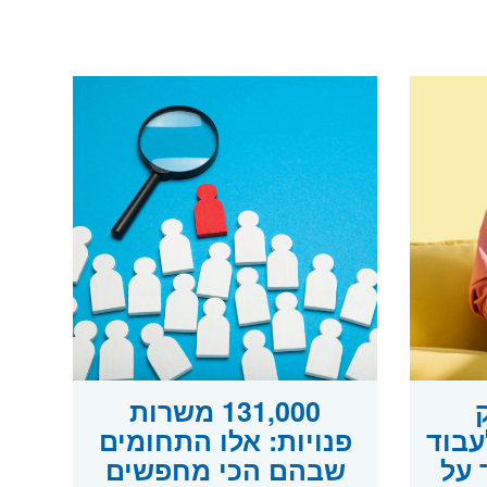
ק
131,000 משרות
עבוד
פנויות: אלו התחומים
 על
שבהם הכי מחפשים