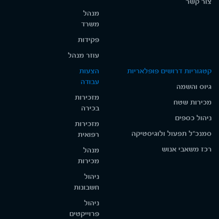
צור קשר
מנהל
משרד
פקידות
עוזר מנהל
קטגוריות דרושים פופלאריות
הצעות
עבודה
גיוס והשמה
מזכירות
מכירות שטח
בכירה
ניהול כספים
מזכירות
סמנכ"ל תפעול ולוגיסטיקה
רפואית
רכז משאבי אנוש
מנהל
מכירות
ניהול
חשבונות
ניהול
פרוייקטים