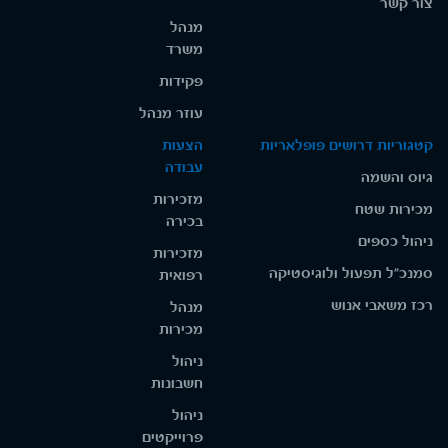
צור קשר
מנהל
משרד
פקידות
עוזר מנהל
קטגוריות דרושים פופלאריות
הצעות
עבודה
גיוס והשמה
מזכירות
מכירות שטח
בכירה
ניהול כספים
מזכירות
סמנכ"ל תפעול ולוגיסטיקה
רפואית
רכז משאבי אנוש
מנהל
מכירות
ניהול
חשבונות
ניהול
פרוייקטים