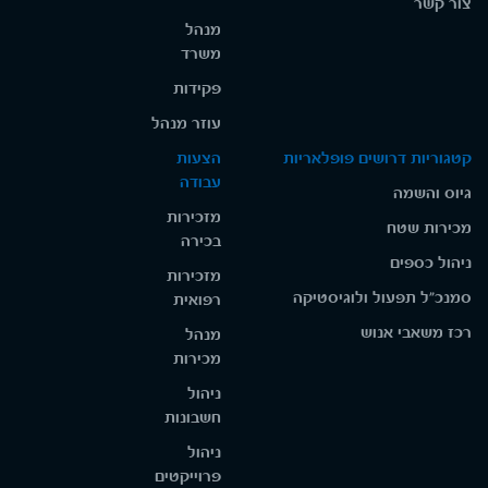
צור קשר
מנהל
משרד
פקידות
עוזר מנהל
קטגוריות דרושים פופלאריות
הצעות
עבודה
גיוס והשמה
מזכירות
מכירות שטח
בכירה
ניהול כספים
מזכירות
סמנכ"ל תפעול ולוגיסטיקה
רפואית
רכז משאבי אנוש
מנהל
מכירות
ניהול
חשבונות
ניהול
פרוייקטים