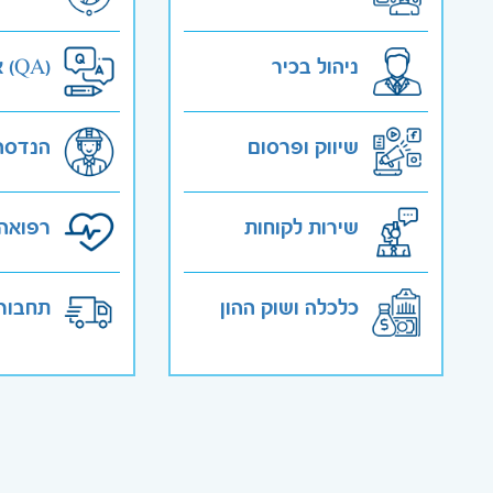
ניהול בכיר
אבטחת איכות (QA)
שיווק ופרסום
הנדסה
שירות לקוחות
רפואה 
כלכלה ושוק ההון
תחבורה