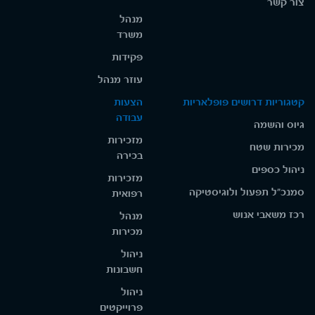
צור קשר
מנהל
משרד
פקידות
עוזר מנהל
קטגוריות דרושים פופלאריות
הצעות
עבודה
גיוס והשמה
מזכירות
מכירות שטח
בכירה
ניהול כספים
מזכירות
סמנכ"ל תפעול ולוגיסטיקה
רפואית
רכז משאבי אנוש
מנהל
מכירות
ניהול
חשבונות
ניהול
פרוייקטים