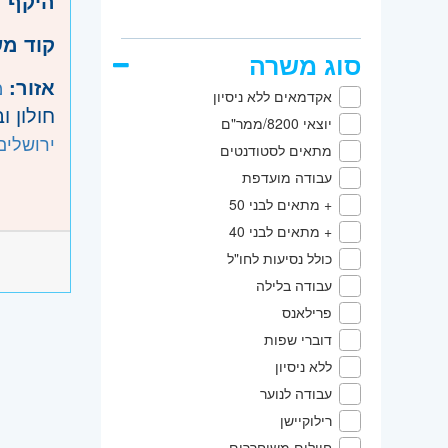
היקף 
קוד מ
סוג משרה
אזור:
מ
אקדמאים ללא ניסיון
חולון ו
יוצאי 8200/ממר"ם
ירושלים
מתאים לסטודנטים
עבודה מועדפת
+ מתאים לבני 50
+ מתאים לבני 40
כולל נסיעות לחו"ל
עבודה בלילה
פרילאנס
דוברי שפות
ללא ניסיון
עבודה לנוער
רילוקיישן
חיילים משוחררים