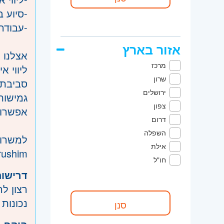
-סיוע ב
-עבודה
אזור בארץ
אצלנו 
מרכז
ליווי 
שרון
סביבת 
ירושלים
גמישות
צפון
אפשרות
דרום
השפלה
למשרות
אילת
drushim
חו"ל
דרישות
רצון ל
נכונות