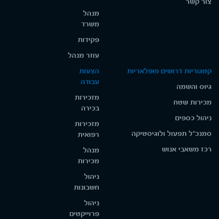
צור קשר
מנהל
משרד
פקידות
עוזר מנהל
קטגוריות דרושים פופלאריות
הצעות
עבודה
גיוס והשמה
מזכירות
מכירות שטח
בכירה
ניהול כספים
מזכירות
סמנכ"ל תפעול ולוגיסטיקה
רפואית
רכז משאבי אנוש
מנהל
מכירות
ניהול
חשבונות
ניהול
פרוייקטים