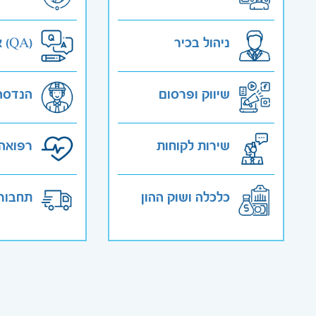
ניהול בכיר
אבטחת איכות (QA)
שיווק ופרסום
הנדסה
שירות לקוחות
רפואה 
כלכלה ושוק ההון
תחבורה