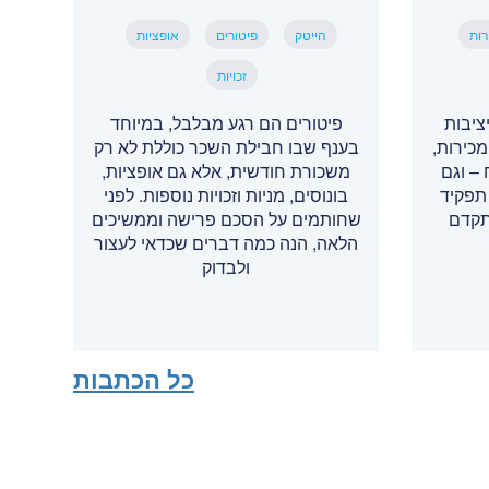
רות
הייטק
פיטורים
אופציות
זכויות
ציבות
פיטורים הם רגע מבלבל, במיוחד
כירות,
בענף שבו חבילת השכר כוללת לא רק
– וגם
משכורת חודשית, אלא גם אופציות,
תפקיד
בונוסים, מניות וזכויות נוספות. לפני
תקדם
שחותמים על הסכם פרישה וממשיכים
הלאה, הנה כמה דברים שכדאי לעצור
ולבדוק
כל הכתבות