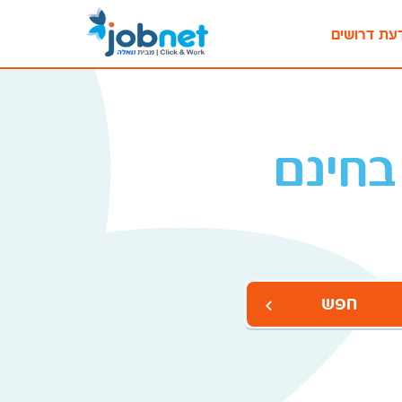
עת דרושים
בחינם
חפש