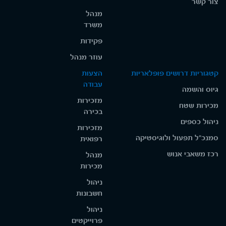
צור קשר
מנהל
משרד
פקידות
עוזר מנהל
קטגוריות דרושים פופלאריות
הצעות
עבודה
גיוס והשמה
מזכירות
מכירות שטח
בכירה
ניהול כספים
מזכירות
סמנכ"ל תפעול ולוגיסטיקה
רפואית
רכז משאבי אנוש
מנהל
מכירות
ניהול
חשבונות
ניהול
פרוייקטים