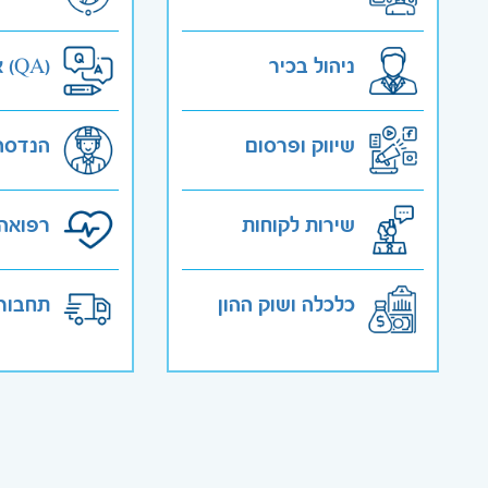
ניהול בכיר
אבטחת איכות (QA)
שיווק ופרסום
הנדסה
שירות לקוחות
רפואה 
כלכלה ושוק ההון
תחבורה