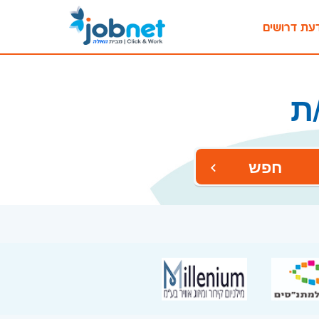
עת דרושים
ת
חפש