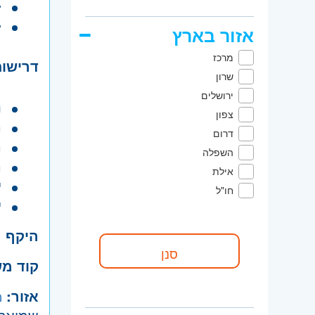
•
•
אזור בארץ
מרכז
דרישות
שרון
ירושלים
נ
צפון
ה
דרום
ה
השפלה
ר
אילת
י
חו"ל
י
היקף 
קוד מ
אזור:
מ