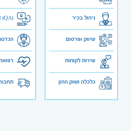
ניהול בכיר
אבטחת איכות (QA)
שיווק ופרסום
הנדסה
שירות לקוחות
רפואה 
כלכלה ושוק ההון
תחבורה