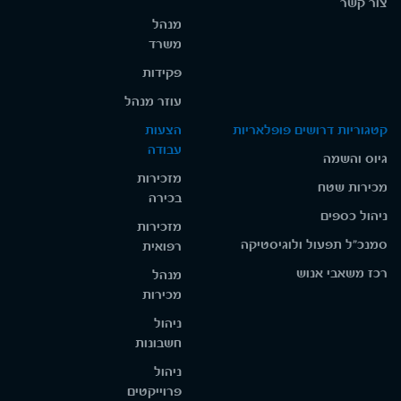
צור קשר
מנהל
משרד
פקידות
עוזר מנהל
קטגוריות דרושים פופלאריות
הצעות
עבודה
גיוס והשמה
מזכירות
מכירות שטח
בכירה
ניהול כספים
מזכירות
סמנכ"ל תפעול ולוגיסטיקה
רפואית
רכז משאבי אנוש
מנהל
מכירות
ניהול
חשבונות
ניהול
פרוייקטים