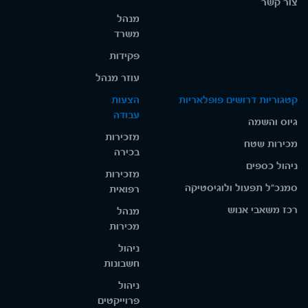
צור קשר
מנהל
משרד
פקידות
עוזר מנהל
קטגוריות דרושים פופלאריות
הצעות
עבודה
גיוס והשמה
מזכירות
מכירות שטח
בכירה
ניהול כספים
מזכירות
סמנכ"ל תפעול ולוגיסטיקה
רפואית
רכז משאבי אנוש
מנהל
מכירות
ניהול
חשבונות
ניהול
פרוייקטים