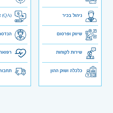
ניהול בכיר
אבטחת איכות (QA)
שיווק ופרסום
הנדסה
שירות לקוחות
רפואה 
כלכלה ושוק ההון
תחבורה