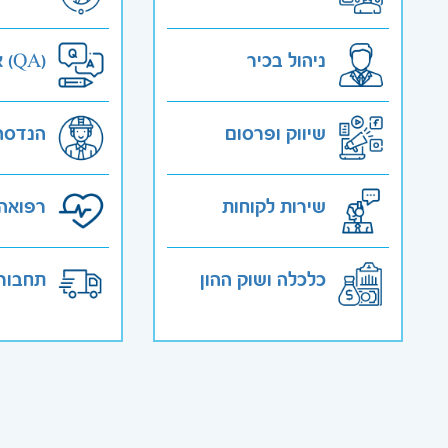
ניהול בכיר
אבטחת איכות (QA)
שיווק ופרסום
הנדסה
שירות לקוחות
רפואה 
כלכלה ושוק ההון
תחבורה