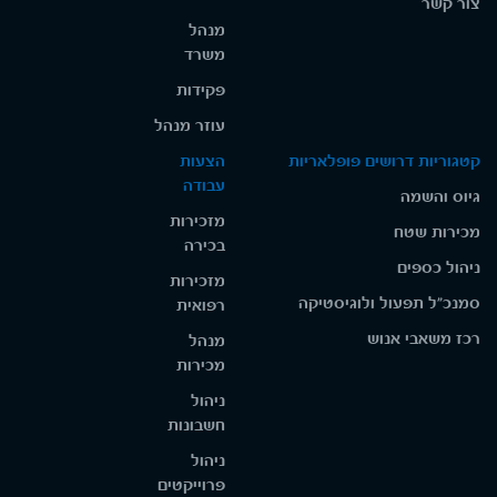
צור קשר
מנהל
משרד
פקידות
עוזר מנהל
קטגוריות דרושים פופלאריות
הצעות
עבודה
גיוס והשמה
מזכירות
מכירות שטח
בכירה
ניהול כספים
מזכירות
סמנכ"ל תפעול ולוגיסטיקה
רפואית
רכז משאבי אנוש
מנהל
מכירות
ניהול
חשבונות
ניהול
פרוייקטים