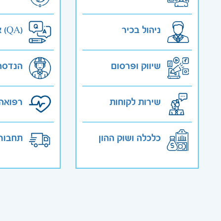
ניהול בכיר
אבטחת איכות (QA)
שיווק ופרסום
הנדסה
שירות לקוחות
רפואה 
כלכלה ושוק ההון
תחבורה