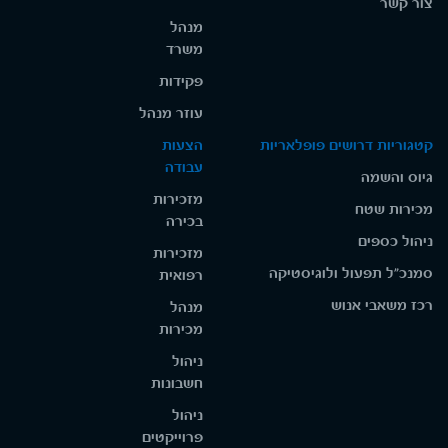
צור קשר
מנהל
משרד
פקידות
עוזר מנהל
קטגוריות דרושים פופלאריות
הצעות
עבודה
גיוס והשמה
מזכירות
מכירות שטח
בכירה
ניהול כספים
מזכירות
סמנכ"ל תפעול ולוגיסטיקה
רפואית
רכז משאבי אנוש
מנהל
מכירות
ניהול
חשבונות
ניהול
פרוייקטים