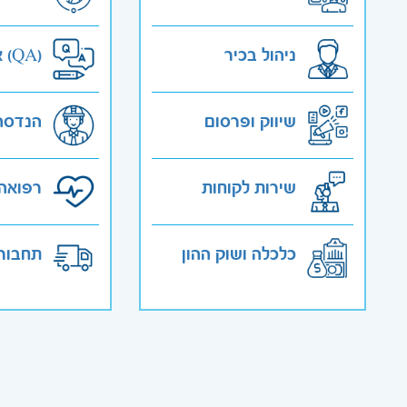
ניהול בכיר
אבטחת איכות (QA)
שיווק ופרסום
הנדסה
שירות לקוחות
רפואה 
כלכלה ושוק ההון
תחבורה