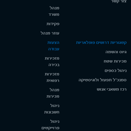
צור קשר
מנהל
משרד
פקידות
עוזר מנהל
קטגוריות דרושים פופלאריות
הצעות
עבודה
גיוס והשמה
מזכירות
מכירות שטח
בכירה
ניהול כספים
מזכירות
סמנכ"ל תפעול ולוגיסטיקה
רפואית
רכז משאבי אנוש
מנהל
מכירות
ניהול
חשבונות
ניהול
פרוייקטים