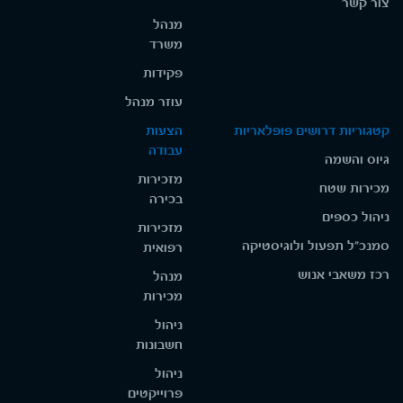
צור קשר
מנהל
משרד
פקידות
עוזר מנהל
קטגוריות דרושים פופלאריות
הצעות
עבודה
גיוס והשמה
מזכירות
מכירות שטח
בכירה
ניהול כספים
מזכירות
סמנכ"ל תפעול ולוגיסטיקה
רפואית
רכז משאבי אנוש
מנהל
מכירות
ניהול
חשבונות
ניהול
פרוייקטים