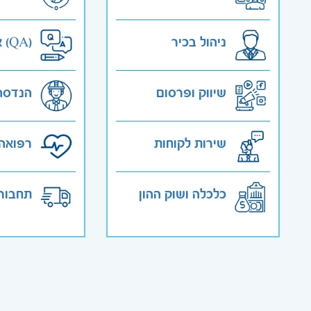
ניהול בכיר
אבטחת איכות (QA)
שיווק ופרסום
הנדסה
שירות לקוחות
רפואה 
כלכלה ושוק ההון
תחבורה