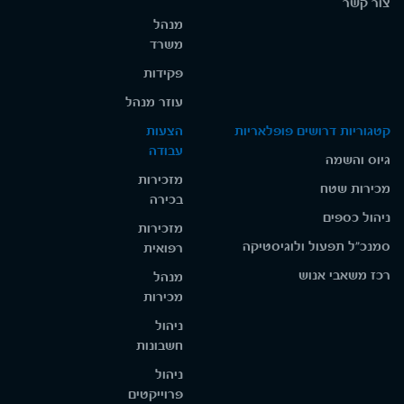
צור קשר
מנהל
משרד
פקידות
עוזר מנהל
קטגוריות דרושים פופלאריות
הצעות
עבודה
גיוס והשמה
מזכירות
מכירות שטח
בכירה
ניהול כספים
מזכירות
סמנכ"ל תפעול ולוגיסטיקה
רפואית
רכז משאבי אנוש
מנהל
מכירות
ניהול
חשבונות
ניהול
פרוייקטים