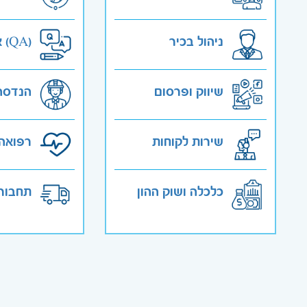
ניהול בכיר
אבטחת איכות (QA)
שיווק ופרסום
הנדסה
שירות לקוחות
רפואה 
כלכלה ושוק ההון
תחבורה