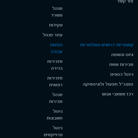
צור קשר
מנהל
משרד
פקידות
עוזר מנהל
קטגוריות דרושים פופלאריות
הצעות
עבודה
גיוס והשמה
מזכירות
מכירות שטח
בכירה
ניהול כספים
מזכירות
סמנכ"ל תפעול ולוגיסטיקה
רפואית
רכז משאבי אנוש
מנהל
מכירות
ניהול
חשבונות
ניהול
פרוייקטים