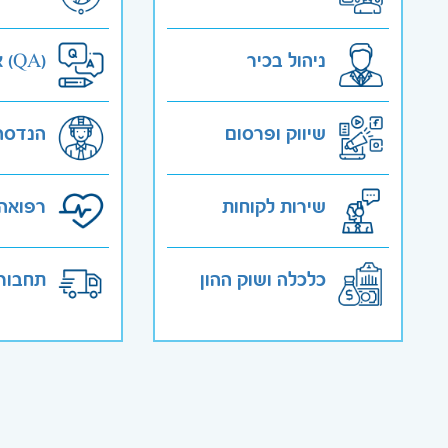
ניהול בכיר
אבטחת איכות (QA)
שיווק ופרסום
הנדסה
שירות לקוחות
רפואה 
כלכלה ושוק ההון
תחבורה