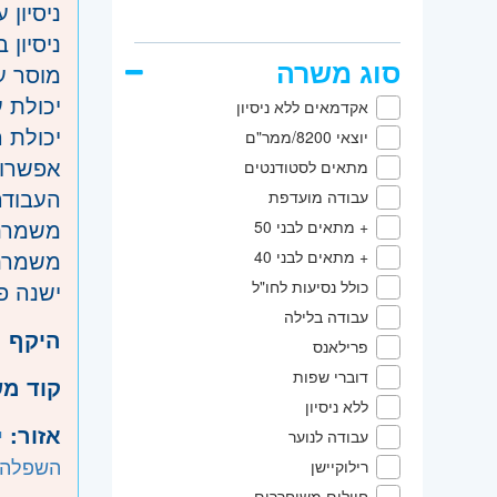
ניסיון 
ניסיון 
סוג משרה
מוסר ע
יכולת 
אקדמאים ללא ניסיון
יכולת 
יוצאי 8200/ממר"ם
אפשרות ל20% משרה או
מתאים לסטודנטים
העבוד
עבודה מועדפת
משמרת ערב 0
+ מתאים לבני 50
משמרת לילה
+ מתאים לבני 40
כולל נסיעות לחו"ל
ישנה פ
עבודה בלילה
היקף 
פרילאנס
דוברי שפות
קוד מ
ללא ניסיון
אזור:
י
עבודה לנוער
השפלה
רילוקיישן
חיילים משוחררים