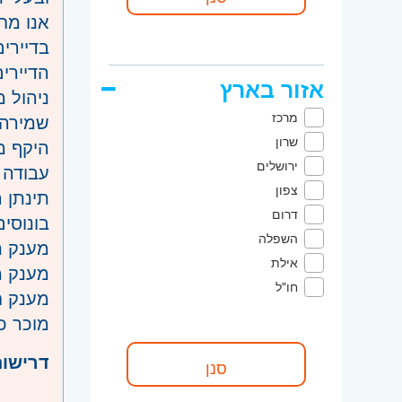
אנו מח
בדיירים
הדיירי
אזור בארץ
ניהול 
מרכז
שמירה 
שרון
היקף מ
ירושלים
עבודה 
צפון
תינתן ה
דרום
בונוסים
השפלה
מענק ת
אילת
מענק מ
חו"ל
מענק ח
מוכר כ
דרישות