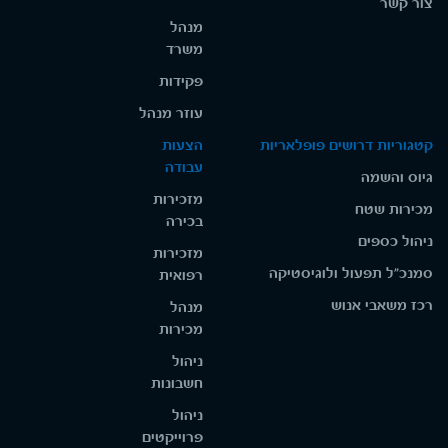
צור קשר
מנהל
משרד
פקידות
עוזר מנהל
קטגוריות דרושים פופלאריות
הצעות
עבודה
גיוס והשמה
מזכירות
מכירות שטח
בכירה
ניהול כספים
מזכירות
סמנכ"ל תפעול ולוגיסטיקה
רפואית
רכז משאבי אנוש
מנהל
מכירות
ניהול
חשבונות
ניהול
פרוייקטים