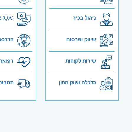
ניהול בכיר
אבטחת איכות (QA)
שיווק ופרסום
הנדסה
שירות לקוחות
רפואה 
כלכלה ושוק ההון
תחבורה