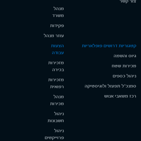
צור קשר
מנהל
משרד
פקידות
עוזר מנהל
קטגוריות דרושים פופלאריות
הצעות
עבודה
גיוס והשמה
מזכירות
מכירות שטח
בכירה
ניהול כספים
מזכירות
סמנכ"ל תפעול ולוגיסטיקה
רפואית
רכז משאבי אנוש
מנהל
מכירות
ניהול
חשבונות
ניהול
פרוייקטים