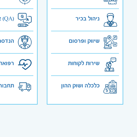
ניהול בכיר
אבטחת איכות (QA)
שיווק ופרסום
הנדסה
שירות לקוחות
רפואה 
כלכלה ושוק ההון
תחבורה