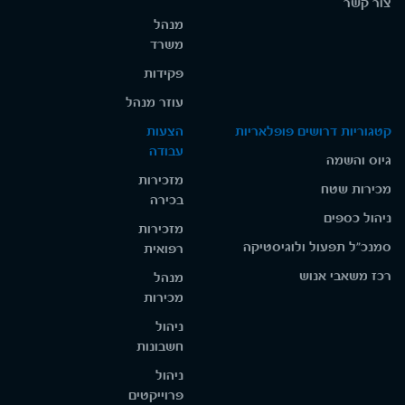
צור קשר
מנהל
משרד
פקידות
עוזר מנהל
קטגוריות דרושים פופלאריות
הצעות
עבודה
גיוס והשמה
מזכירות
מכירות שטח
בכירה
ניהול כספים
מזכירות
סמנכ"ל תפעול ולוגיסטיקה
רפואית
רכז משאבי אנוש
מנהל
מכירות
ניהול
חשבונות
ניהול
פרוייקטים