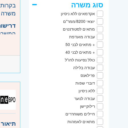
סוג משרה
בקרות 
משרה מלאה 5
אקדמאים ללא ניסיון
יוצאי 8200/ממר"ם
דרישות
מתאים לסטודנטים
המשרה מ
עבודה מועדפת
ניסיון בהפ
+ מתאים לבני 50
+ מתאים לבני 40
היקף 
כולל נסיעות לחו"ל
קוד מ
עבודה בלילה
פרילאנס
אזור:
מ
דוברי שפות
שרון
- ח
ללא ניסיון
ירושלים
עבודה לנוער
רילוקיישן
חיילים משוחררים
מתאים לאמהות
תיאור 