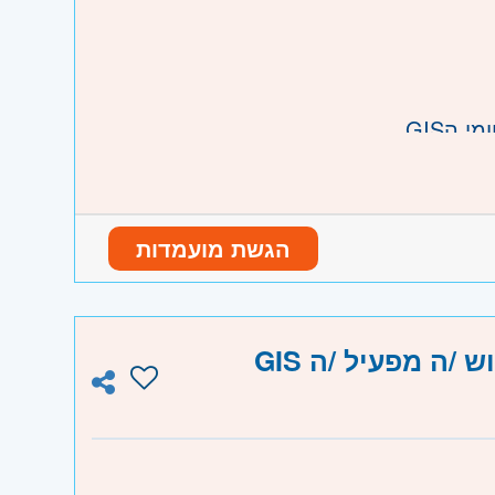
הGIS.
הגשת מועמדות
נו וגבעת שמואל, חולון ובת-ים
והוד השרון, ראש העין, הרצליה ורמת השרון
ה מפעיל /ה GIS