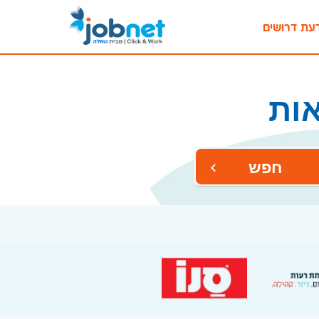
עת דרושים
ות
חפש