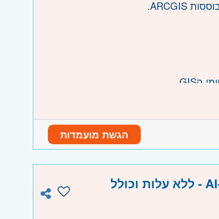
הGIS.
הגשת מועמדות
ו וגבעת שמואל, חולון ובת-ים, מודיעין,
מסלול קריירה לפיתוח תוכנה בעידן ה-AI - ללא עלות וכולל
והוד השרון, ראש העין, הרצליה ורמת השרון