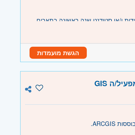
דידות ו/או סטודנט שנה ראשונה בתארים
כה בסביבת GIS
הגשת מועמדות
ל/ה GIS
ו וגבעת שמואל, חולון ובת-ים, מודיעין,
והוד השרון, ראש העין, הרצליה ורמת השרון