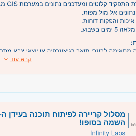
תפקיד קלוטים ומעדכנים נתונים במערכות GIS מבוססות ARCGIS.
נתונים אל מול מפות.
איכות והפקות דוחות.
 ימים בשבוע.
:
תאימה לבוגרי תואר בגיאוגרפיה או יוצאי צבא מתחומי 
קרא עוד
עלת תוכנה ARCGIS- חובה!
משרה:
משרה מלאה
שרה:
1238
רכז
- תל אביב, פתח תקווה, רמת גן וגבעתיים, בקעת אונ
דרה וזכרון יעקב, נתניה ועמק חפר, רעננה, כפר סבא 
השמה בסופו!
- ירושלים, יהודה ושומרון, בית שמש
- ראשון לציון ונס- ציונה, רמלה לוד, רחובות, יבנה
Infinity Labs