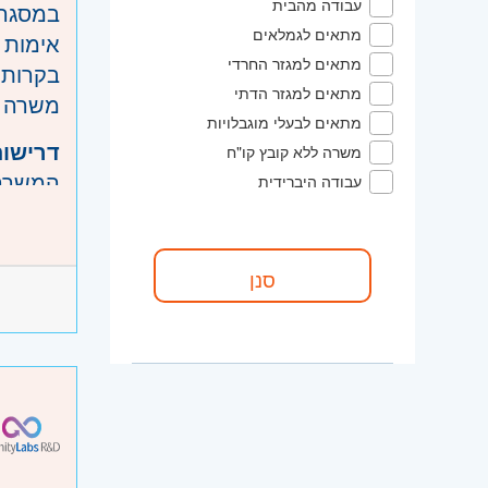
עבודה מהבית
במסגרת ה
מתאים לגמלאים
אימות 
מתאים למגזר החרדי
בקרות 
מתאים למגזר הדתי
משרה מלאה 5
מתאים לבעלי מוגבלויות
דרישות
משרה ללא קובץ קו"ח
המשרה מ
עבודה היברידית
ניסיון בהפ
היקף 
קוד מ
אזור:
מ
שוהם
שרון
- ח
ירושלים
השפלה