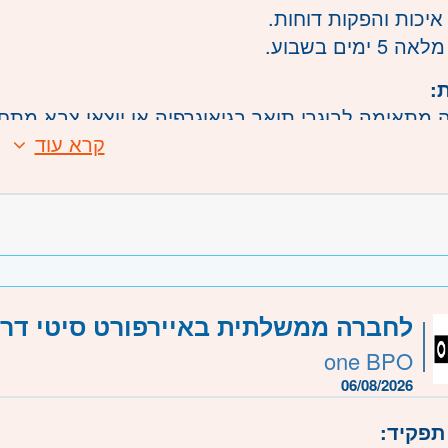
איכות והפקות דוחות.
 ימים בשבוע.
:
תאימה לבוגרי תואר בגיאוגרפיה או יוצאי צבא מתחומי 
קרא עוד
עלת תוכנה ARCGIS- חובה!
משרה:
משרה מלאה
שרה:
1236
רכז
- תל אביב, פתח תקווה, רמת גן וגבעתיים, בקעת או
דרה וזכרון יעקב, נתניה ועמק חפר, רעננה, כפר סבא 
לחברה ממשלתית באיירפורט סיטי דרוש /
- ירושלים, יהודה ושומרון, בית שמש
one BPO
06/08/2026
תפקיד: