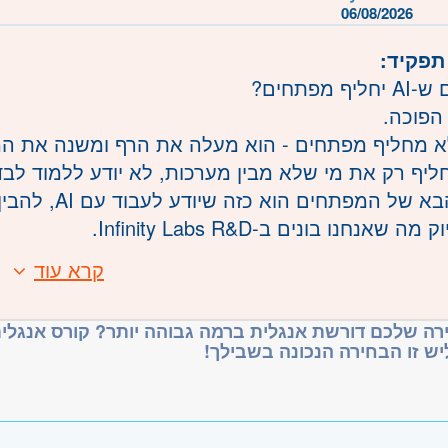
06/08/2026
תפקיד:
יף מפתחים?
פוכה.
ליף רק את מי שלא מבין מערכות, לא יודע ללמוד לב
המפתחים הוא כזה שיודע לעבוד עם AI, להבין מערכות לעומק ולפתור בעיות מורכבות.
ה שאנחנו בונים ב-Infinity Labs R&D.
א מלמדים “עוד שפה” או “עוד כלי”.
קרא עוד
:
מכשירים מפתחים שמובילים טכנולוגיה - לא רודפים א
ואר ראשון בהנדסה / מדעים מדויקים / מדעי המחשב או 
רה שלכם דורשת אנגלית ברמה גבוהה יותר? קורס אנגלית
ל 1,800 שעות פיתוח Hands-On
יש זו הבחירה הנכונה בשבילך!
נגלית ברמה גבוהה
בודה בצוותים המדמים סביבת פיתוח אמיתית
כולת למידה עצמית
יווי מנטורים מהתעשייה
וריינטציה אנליטית
שמה: שילוב במשרות הדורשות 2-3 שנות ניסיון כבר מהתפקיד הראשון
ין צורך בניסיון קודם