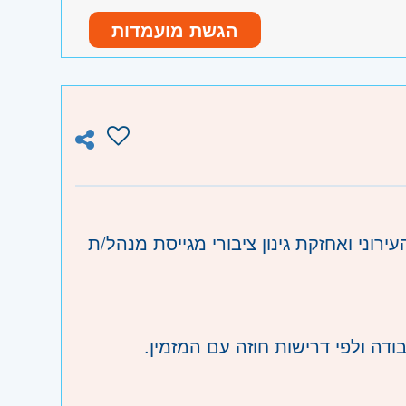
הגשת מועמדות
ו וגבעת שמואל, חולון ובת-ים, מודיעין,
רוני ואחזקת גינון ציבורי מגייסת מנהל/ת
והוד השרון, ראש העין, הרצליה ורמת השרון
ה והגליל המערבי, קריות ועמק זבולון, חיפה
בודה ולפי דרישות חוזה עם המזמין.
אכי, ערד וים המלח