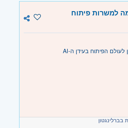
גם אנחנו.
כ-2,500 בוגרים כבר השתלבו בתעשייה דרך Infinity Labs, ב-300+ חברות הייטק וביטחוניות מהשורה
ו וגבעת שמואל, חולון ובת-ים, מודיעין,
עולם הפיתוח בעידן ה-AI
והוד השרון, ראש העין, הרצליה ורמת השרון
ה והגליל המערבי, קריות ועמק זבולון, חיפה
אכי, ערד וים המלח
ות הבינה המלאכותית, ומכין אתכם
הצטיינות + פסיכומטרי 680+
 בברלינגטון