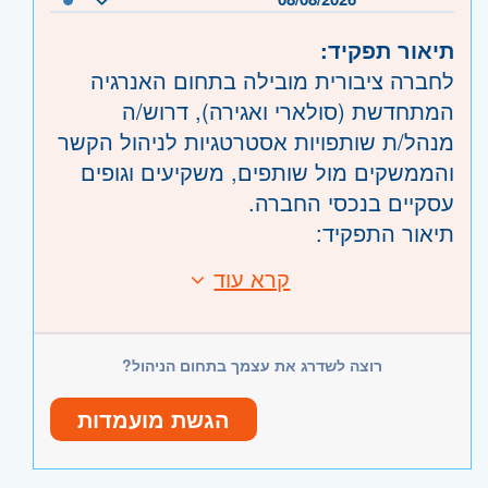
תיאור תפקיד:
לחברה ציבורית מובילה בתחום האנרגיה
המתחדשת (סולארי ואגירה), דרוש/ה
מנהל/ת שותפויות אסטרטגיות לניהול הקשר
והממשקים מול שותפים, משקיעים וגופים
עסקיים בנכסי החברה.
תיאור התפקיד:
הובלה וניהול של הקשר השוטף מול שותפים
קרא עוד
דרישות:
אסטרטגיים, תוך בניית מערכות יחסים
תואר אקדמי בכלכלה / מנהל עסקים /
ארוכות טווח.
הנדסה / משפטים – חובה.
ייצוג החברה, הנגשת מידע מקצועי ומתן
רוצה לשדרג את עצמך בתחום הניהול?
ניסיון מקצועי והיכרות עם תחום האנרגיה
מענה בנושאי תפעול, תקלות וביצועים.
המתחדשת – חובה.
הכנה והצגה של דוחות תקופתיים (תפעוליים
הגשת מועמדות
ניסיון בניהול נכסים (Asset Management)
ופיננסיים) בשיתוף מנהל הכספים.
באנרגיה מתחדשת – יתרון משמעותי.
ייזום וניהול ישיבות שותפים, הכנת מצגות